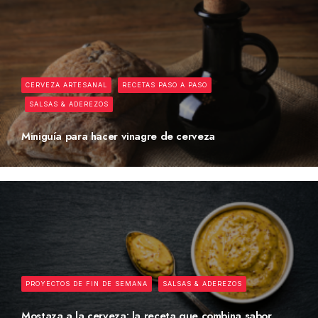
CERVEZA ARTESANAL
RECETAS PASO A PASO
SALSAS & ADEREZOS
Miniguía para hacer vinagre de cerveza
PROYECTOS DE FIN DE SEMANA
SALSAS & ADEREZOS
Mostaza a la cerveza: la receta que combina sabor,