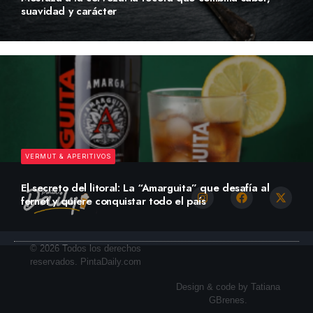
suavidad y carácter
VERMUT & APERITIVOS
El secreto del litoral: La “Amarguita” que desafía al
fernet y quiere conquistar todo el país
© 2026 Todos los derechos
reservados. PintaDaily.com
Design & code by Tatiana
GBrenes.