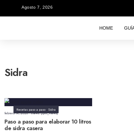
Agosto 7, 2026
HOME
GUÍ
Sidra
Recetas paso a paso
•
Sidra
febrero 19, 2026
•
Views: [tptn_views]
Paso a paso para elaborar 10 litros
de sidra casera