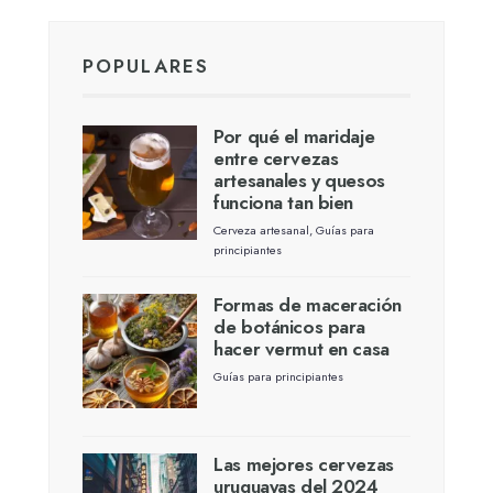
Perhaps You will find something
interesting from these lists...
POPULARES
Por qué el maridaje
entre cervezas
artesanales y quesos
funciona tan bien
Cerveza artesanal
,
Guías para
principiantes
Formas de maceración
de botánicos para
hacer vermut en casa
Guías para principiantes
Las mejores cervezas
uruguayas del 2024