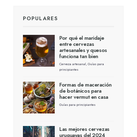
Perhaps You will find something
interesting from these lists...
POPULARES
Por qué el maridaje
entre cervezas
artesanales y quesos
funciona tan bien
Cerveza artesanal
,
Guías para
principiantes
Formas de maceración
de botánicos para
hacer vermut en casa
Guías para principiantes
Las mejores cervezas
uruguayas del 2024